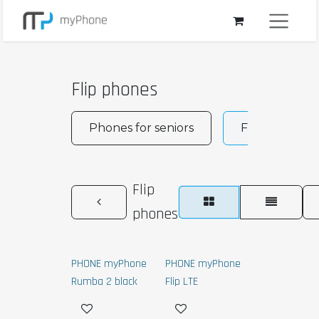
Přejít na obsah
Flip phones
Phones for seniors
Flip phones
Flip
phones
PHONE myPhone
PHONE myPhone
Rumba 2 black
Flip LTE