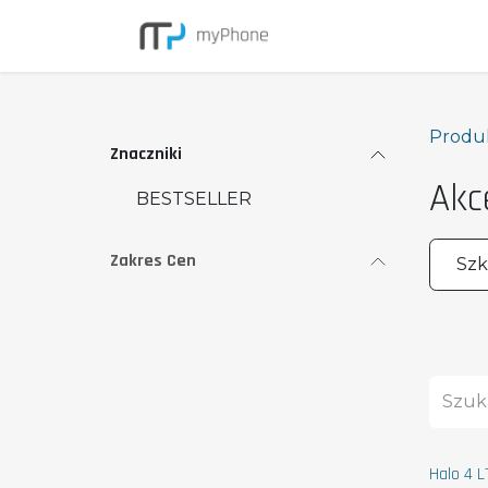
Przejdź do zawartości
Smartfony
Produ
Znaczniki
Akc
BESTSELLER
Zakres Cen
Szk
Halo 4 L