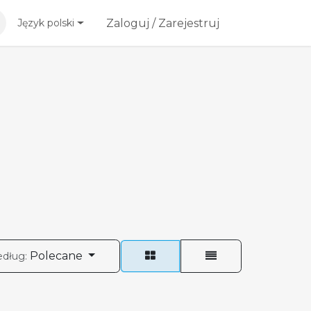
esoria
Blog
Zaloguj / Zarejestruj
Język polski
Polecane
edług: