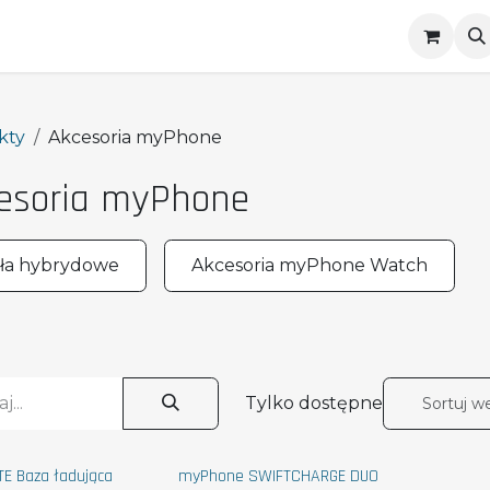
Telefony klawiszowe
Smartwatche
Akc
kty
Akcesoria myPhone
esoria myPhone
ła hybrydowe
Akcesoria myPhone Watch
Tylko dostępne
Sortuj w
TE Baza ładująca
myPhone SWIFTCHARGE DUO