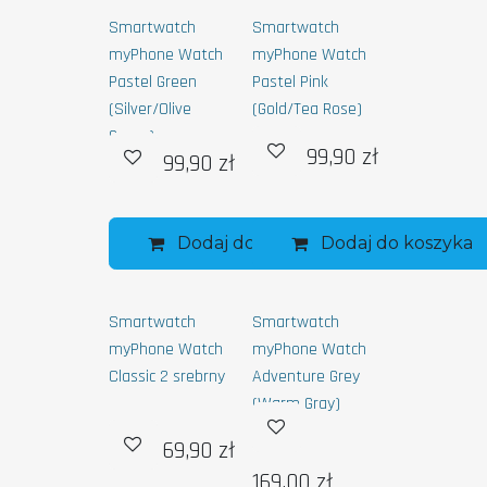
Smartwatch
Smartwatch
myPhone Watch
myPhone Watch
Pastel Green
Pastel Pink
(Silver/Olive
(Gold/Tea Rose)
Green)
99,90
zł
99,90
zł
Dodaj do koszyka
Dodaj do koszyka
Smartwatch
Smartwatch
myPhone Watch
myPhone Watch
Classic 2 srebrny
Adventure Grey
(Warm Gray)
69,90
zł
169,00
zł