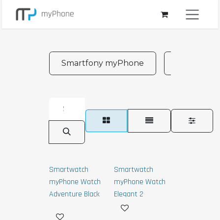
Przejdź do zawartości
Smartfony myPhone
Telefony 
Smartwatch
Smartwatch
myPhone Watch
myPhone Watch
Adventure Black
Elegant 2