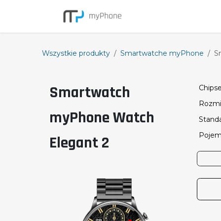
Przejdź do zawartości
Smartfony
Wszystkie produkty
Smartwatche myPhone
S
Smartwatch
Chips
Rozmia
myPhone Watch
Stand
Pojem
Elegant 2