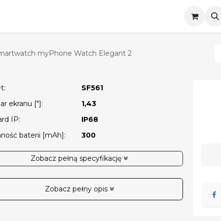
Telefony klawiszowe
Smartwatche
Akc
martwatch myPhone Watch Elegant 2
et
:
SF561
r ekranu ["]
:
1,43
ard IP
:
IP68
ność baterii [mAh]
:
300
Zobacz pełną specyfikację
Zobacz pełny opis