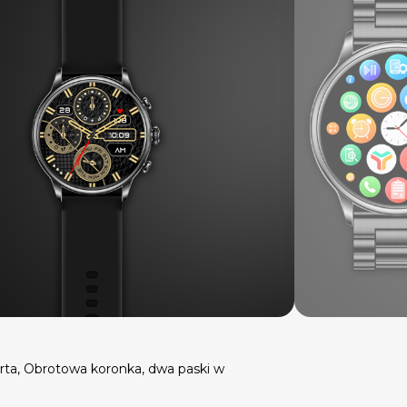
Funkcjonalność
Bluetooth Calling, bateri
ta, Obrotowa koronka, dwa paski w
sterowanie smartfonem