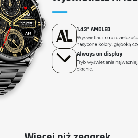
1.43” AMOLED
Wyświetlacz o rozdzielczośc
nasycone kolory, głęboką cze
Always on display
Tryb wyświetlania najważnie
ekranie.
Więcej niż zegarek