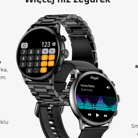
e
ka,
em.
yklu
Sm