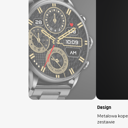
Design
Metalowa koper
zestawie