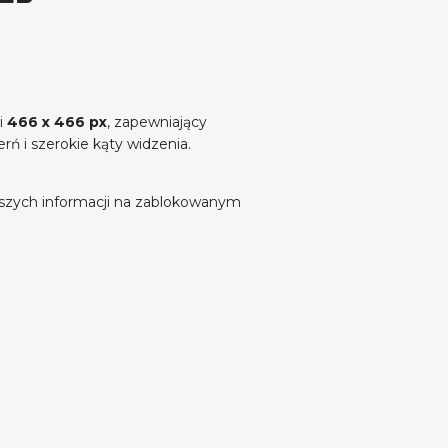
i
466 x 466 px
, zapewniający
rń i szerokie kąty widzenia.
jszych informacji na zablokowanym