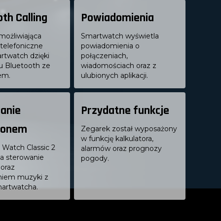
th Calling
Powiadomienia
możliwiająca
Smartwatch wyświetla
telefoniczne
powiadomienia o
rtwatch dzięki
połączeniach,
u Bluetooth ze
wiadomościach oraz z
em.
ulubionych aplikacji.
anie
Przydatne funkcje
fonem
Zegarek został wyposażony
w funkcję kalkulatora,
Watch Classic 2
alarmów oraz prognozy
a sterowanie
pogody.
oraz
niem muzyki z
martwatcha.