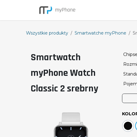
Przejdź do zawartości
Smartfony
Wszystkie produkty
Smartwatche myPhone
S
Smartwatch
Chips
Rozmia
myPhone Watch
Stand
Pojem
Classic 2 srebrny
KOLO