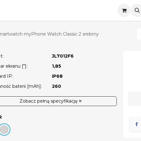
Telefony klawiszowe
Smartwatche
Akc
martwatch myPhone Watch Classic 2 srebrny
et
:
JL7012F6
r ekranu ["]
:
1,85
ard IP
:
IP68
ność baterii [mAh]
:
260
Zobacz pełną specyfikację
R