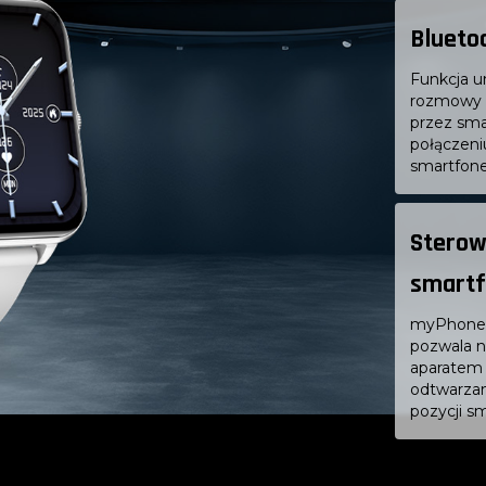
Bluetoo
Funkcja u
rozmowy 
przez sma
połączeni
smartfon
Sterow
smart
myPhone 
pozwala n
aparatem 
odtwarza
pozycji s