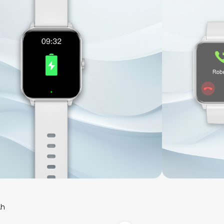
Funkcjonalność
Bluetooth Calling, powiadomie
Ah
funkcjami smartfona