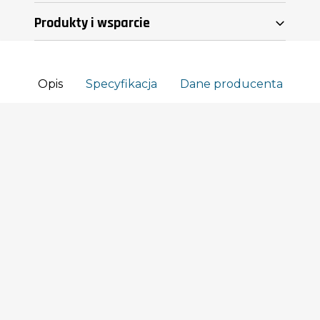
Produkty i wsparcie
Obsługa klienta
Opis
Specyfikacja
Dane producenta
Informacje
myPhone to polski producent
smartfonów, telefonów klasycznych i
innych urządzeń elektronicznych.
Płać bezpiecznie