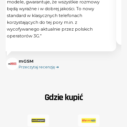
modele, gwarantuje, że wszystkie rozmowy
gw
będą wyraźne i w dobrej jakości. To nowy
sk
standard w klasycznych telefonach
korzystających do tej pory m.in. z
wycofywanego aktualnie przez polskich
operatorów 3G.”
mGSM
Przeczytaj recenzję ➔
Gdzie kupić