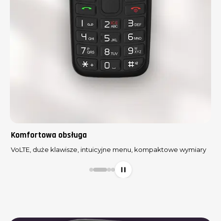
Bateria
Pojemność 1400 mAh, gniazdo USB-C