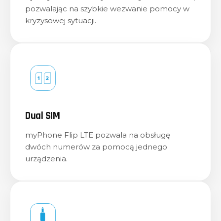
Bateria 1000 mAh
​
Akumulator pozwala na 3 h ciągłych rozmów i do 144 h
w trybie czuwania.*
USB-C
Telefon posiada uniwersalne gniazdo ładowania w
standardzie USB-C.