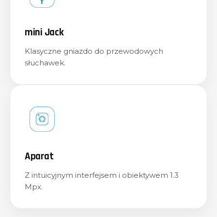
Przycisk SOS
Kilkusekundowe przytrzymanie łączy telefon
z jednym z wcześniej ustawionych kontaktów,
pozwalając na szybkie wezwanie pomocy w
kryzysowej sytuacji.
Dual SIM
myPhone Flip LTE pozwala na obsługę
dwóch numerów za pomocą jednego