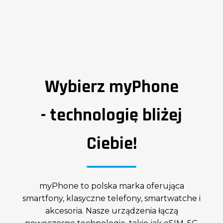
z
Bardzo dobrze, że producent umieścił w
e
tym telefonie przycisk SOS. Babcia musiała
ić
użyć go kiedy źle się poczuła, dzięki temu
mogliśmy zareagować. Polecam i dziękuję!
Zweryfikowany zakup
Klient Oleole
5.0
— Danka
Gdzie kupić