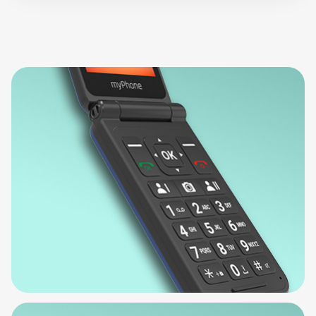
urządzenia.
mini Jack
Klasyczne gniazdo do przewodowych
słuchawek.