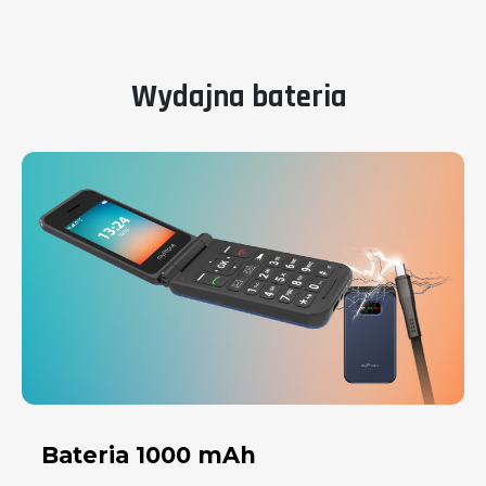
VoLTE​
Technologia zapewniająca wyraźny dźwięk
podczas rozmów telefonicznych dzięki
połączeniom przez sieć 4G.
Prosty w użyciu
Duże i czytelne ikony, intuicyjne menu oraz
możliwość zmiany wielkości czcionki.
Duże przyciski
Podświetlana klawiatura z wyraźnymi
klawiszami i dedykowanymi przyciskami do
uruchamiania aparatu i szybkiego wybierania
Design z klapką
Klasyczna konstrukcja z klapką zapewnia