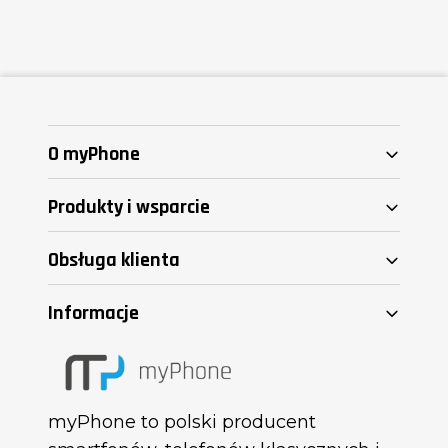
Często zadawane pytania
Oto kilka najczęściej zadawanych pytań
dotyczących marki i produktu.
Czy telefony i smartwatche
myPhone są łatwe w obsłudze?
Czy myPhone oferuje serwis i
wsparcie techniczne?
Czy do telefonu myPhone Flip LTE
można włożyć dwie karty SIM?