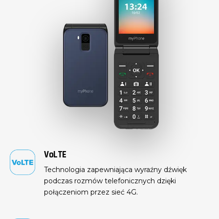
Czytelny wyświetlacz
myPhone Flip LTE został
wyposażony w
wyświetlacz TFT o
przekątnej 2.8”
, zapewniający
czytelność i komfort przy
obsłudze urządzenia
. Dodatkowo
na froncie obudowy znajdują się
trzy diody informujące o
połączeniach, wiadomościach oraz
stanie naładowania baterii bez
potrzeby otwierania telefonu.