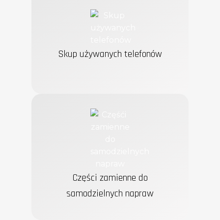
myPhone to polska marka oferująca
smartfony, klasyczne telefony, smartwatche i
akcesoria. Nasze urządzenia łączą
nowoczesne technologie, takie jak eSIM, 5G
czy VoLTE, z intuicyjną obsługą. Dzięki
lokalnemu serwisowi i dystrybucji w Polsce
reagujemy szybko i skutecznie na potrzeby
naszych klientów. Jesteśmy obecni w 18
krajach Europy, łącząc polską jakość z
europejskim standardem obsługi.