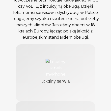
Sprawdź →
Sprawdź →
Wybierz myPhone
- technologię bliżej
Ciebie!