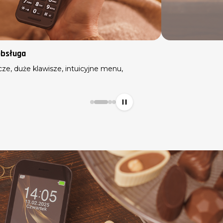
Bateria i ładowanie
Bateria 1300 mAh, baza ładująca w zestawie,
funkcja przywoływania słuchawki