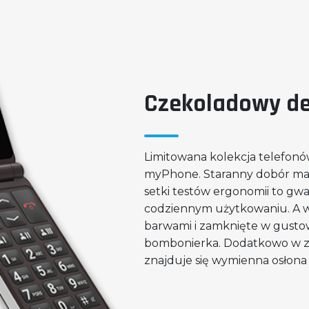
Czekoladowy d
Limitowana kolekcja telefon
myPhone. Staranny dobór mat
setki testów ergonomii to gw
codziennym użytkowaniu. A 
barwami i zamknięte w gust
bombonierka. Dodatkowo w 
znajduje się wymienna osłona