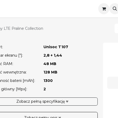
Telefony klawiszowe
Smartwatche
Akc
TE Praline Collection
et
:
Unisoc T107
r ekranu ["]
:
2,8 + 1,44
ęć RAM
:
48 MB
ć wewnętrzna
:
128 MB
ność baterii [mAh]
:
1300
t główny [Mpx]
:
2
Zobacz pełną specyfikację
Zobacz pełny opis