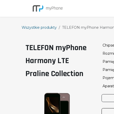
Przejdź do zawartości
Smartfony
Wszystkie produkty
TELEFON myPhone Harmony L
TELEFON myPhone
Chips
Rozmia
Harmony LTE
Pami
Pamię
Praline Collection
Pojem
Apara