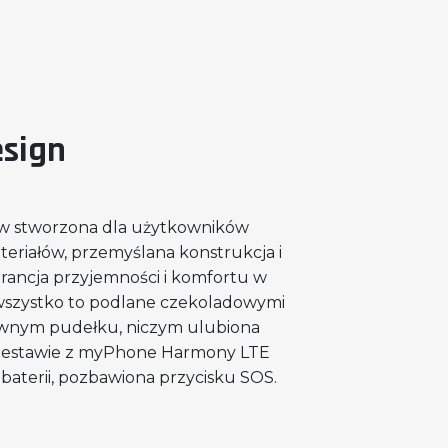
esign
ów stworzona dla użytkowników
eriałów, przemyślana konstrukcja i
arancja przyjemności i komfortu w
wszystko to podlane czekoladowymi
ownym pudełku, niczym ulubiona
zestawie z myPhone Harmony LTE
 baterii, pozbawiona przycisku SOS.