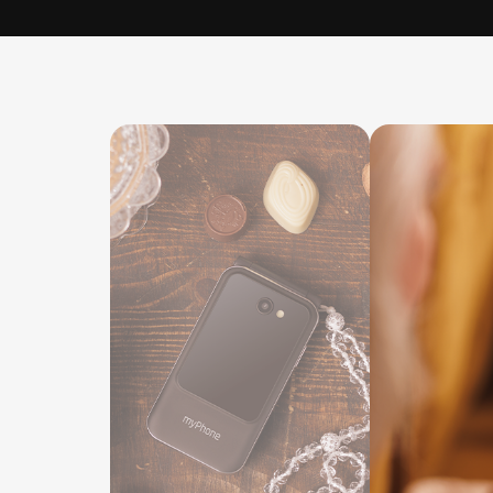
myPhone Harmony 
Collection
Dwa wyświetlacze
Baza ładująca w zestawie
Czekoladowy design